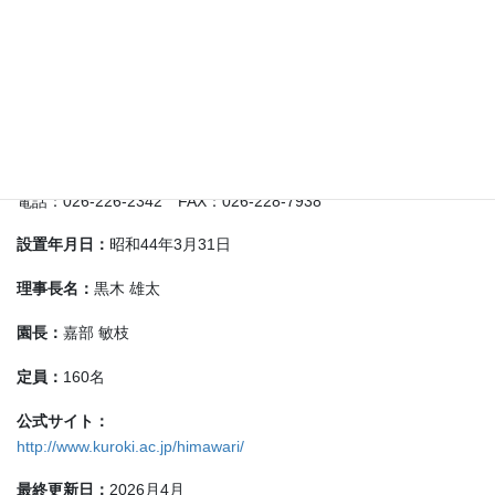
3 情操豊かな創造力にとんだ子ども
年間を通して体を動かす活動を多く実施、30年前より幼児向け英
語も実施している。
愛と忍耐をもって、子どもの姿から学び、絶えず自己変革しなが
ら、一人一人を大切にする保育の実践を目指している。
学校法人 黒木学園
〒380-0928 長野市若里1-22-16
電話：026-226-2342 FAX：026-228-7938
設置年月日：
昭和44年3月31日
理事長名：
黒木 雄太
園長：
嘉部 敏枝
定員：
160名
公式サイト：
http://www.kuroki.ac.jp/himawari/
最終更新日：
2026月4月